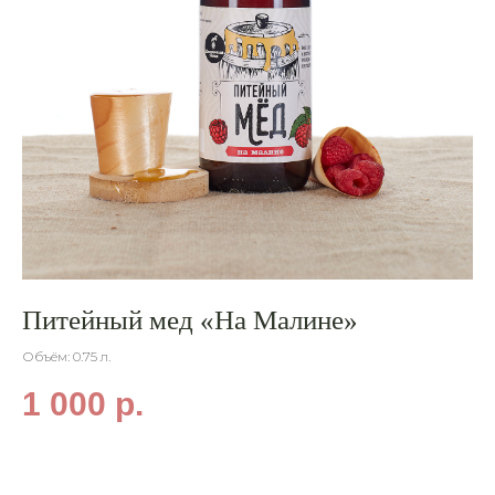
Питейный мед «На Малине»
М
Объём: 0.75 л.
Объ
1 000
р.
1